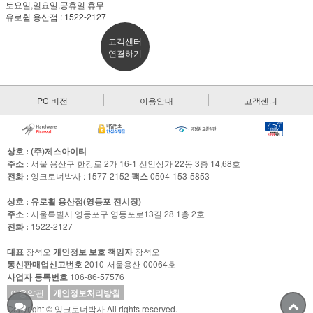
토요일,일요일,공휴일 휴무
유로휠 용산점 : 1522-2127
고객센터
연결하기
PC 버전
이용안내
고객센터
상호 : (주)제스아이티
주소 :
서울 용산구 한강로 2가 16-1 선인상가 22동 3층 14,68호
전화 :
잉크토너박사 : 1577-2152
팩스
0504-153-5853
상호 : 유로휠 용산점(영등포 전시장)
주소 :
서울특별시 영등포구 영등포로13길 28 1층 2호
전화 :
1522-2127
대표
장석오
개인정보 보호 책임자
장석오
통신판매업신고번호
2010-서울용산-00064호
사업자 등록번호
106-86-57576
이용약관
개인정보처리방침
Copyright © 잉크토너박사 All rights reserved.