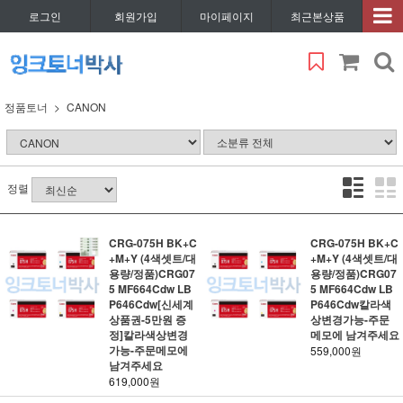
로그인
회원가입
마이페이지
최근본상품
정품토너
CANON
정렬
CRG-075H BK+C
CRG-075H BK+C
+M+Y (4색셋트/대
+M+Y (4색셋트/대
용량/정품)CRG07
용량/정품)CRG07
5 MF664Cdw LB
5 MF664Cdw LB
P646Cdw[신세계
P646Cdw칼라색
상품권-5만원 증
상변경가능-주문
정]칼라색상변경
메모에 남겨주세요
가능-주문메모에
559,000원
남겨주세요
619,000원