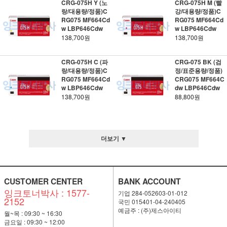
CRG-075H Y (노
CRG-075H M (빨
랑/대용량/정품)C
강/대용량/정품)C
RG075 MF664Cd
RG075 MF664Cd
w LBP646Cdw
w LBP646Cdw
138,700원
138,700원
CRG-075H C (파
CRG-075 BK (검
랑/대용량/정품)C
정/표준용량/정품)
RG075 MF664Cd
CRG075 MF664C
w LBP646Cdw
dw LBP646Cdw
138,700원
88,800원
더보기 ▼
CUSTOMER CENTER
BANK ACCOUNT
잉크토너박사 : 1577-
기업 284-052603-01-012
2152
국민 015401-04-240405
예금주 : (주)제스아이티
월~목 : 09:30 ~ 16:30
금요일 : 09:30 ~ 12:00