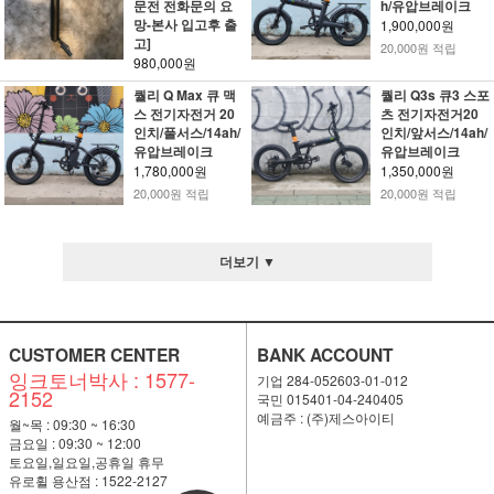
문전 전화문의 요
h/유압브레이크
망-본사 입고후 출
1,900,000원
고]
20,000원 적립
980,000원
퀄리 Q Max 큐 맥
퀄리 Q3s 큐3 스포
스 전기자전거 20
츠 전기자전거20
인치/풀서스/14ah/
인치/앞서스/14ah/
유압브레이크
유압브레이크
1,780,000원
1,350,000원
20,000원 적립
20,000원 적립
더보기 ▼
CUSTOMER CENTER
BANK ACCOUNT
잉크토너박사 : 1577-
기업 284-052603-01-012
2152
국민 015401-04-240405
예금주 : (주)제스아이티
월~목 : 09:30 ~ 16:30
금요일 : 09:30 ~ 12:00
토요일,일요일,공휴일 휴무
유로휠 용산점 : 1522-2127