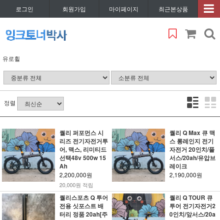
로그인
회원가입
마이페이지
최근본상품
유로휠
정렬
퀄리 퍼포먼스 시
퀄리 Q Max 큐 맥
리즈 전기자전거투
스 롱레인지 전기
어, 맥스, 리미티드
자전거 20인치/풀
선택48v 500w 15
서스/20ah/유압브
Ah
레이크
2,200,000원
2,190,000원
20,000원 적립
퀄리스포츠 Q 투어
퀄리 Q TOUR 큐
전용 싯포스트 배
투어 전기자전거2
터리 정품 20ah[주
0인치/앞서스/20a