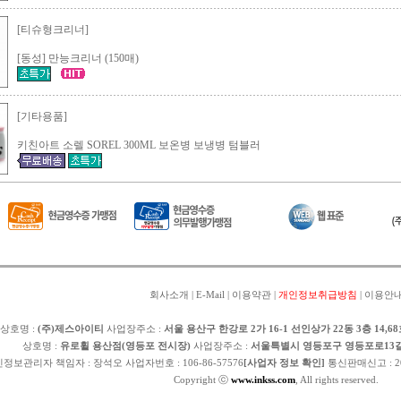
[티슈형크리너]
[동성] 만능크리너 (150매)
[기타용품]
키친아트 소렐 SOREL 300ML 보온병 보냉병 텀블러
회사소개
|
E-Mail
|
이용약관
|
개인정보취급방침
|
이용안
상호명 :
(주)제스아이티
사업장주소 :
서울 용산구 한강로 2가 16-1 선인상가 22동 3층 14,68호
상호명 :
유로휠 용산점(영등포 전시장)
사업장주소 :
서울특별시 영등포구 영등포로13길 28 1
인정보관리자 책임자 :
장석오
사업자번호 : 106-86-57576
[사업자 정보 확인]
통신판매신고 : 2
Copyright ⓒ
www.inkss.com
, All rights reserved.