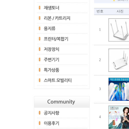
번호
사진
1
2
3
4