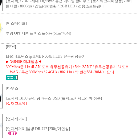
[로지텍] G102 2세대 Lightsync 유선 게이밍 광마우스 [로지텍코리아정품]
-
5버
튼+1휠 / 8000dpi / 감도(dpi)변환 / RGB LED / 전용소프트웨어
[박스테이프]
투명 OPP 테이프 박스포장용(5Cm*45M)
[EFM]
EFM네트웍스 ipTIME N604E PLUS 유무선공유기
▶ N604SR 대체발송◀
300Mbps급 11n 4LAN 포트 유무선공유기 / 5dbi 2ANT / 유무선공유기 / 4포트
+1WAN / 무선300Mbps / 2.4GHz / 802.11n / 약:반경5M~30M/ 아답타
[마우스]
[로지텍]B100 유선 광마우스 USB (블랙,로지텍코리아 정품)
[실재고보유]
[먼지제거제]
[먼지제거제]남방 DR-747 [250g/가연성]