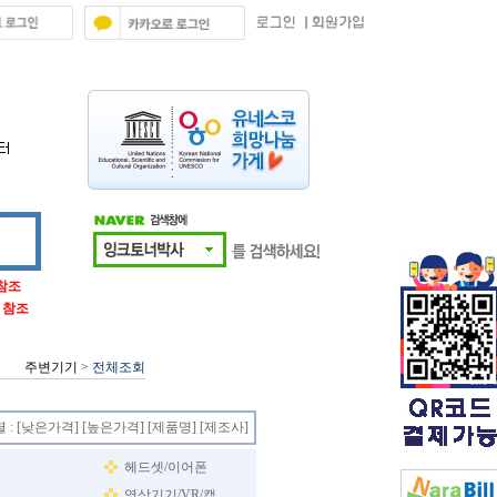
 참조
글 참조
주변기기
>
전체조회
 :
[낮은가격]
[높은가격]
[제품명]
[제조사]
헤드셋/이어폰
영상기기/VR/캠