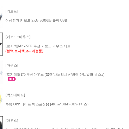
[키보드]
삼성전자 키보드 SKG-3000UB 블랙 USB
[키보드+마우스]
[로지텍]MK-270R 무선 키보드 마우스 세트
(블랙,로지텍코리아정품)
[마우스]
[로지텍]B175 무선마우스 (블랙/나노리시버/병행수입/벌크-박스x)
[박스테이프]
투명 OPP 테이프 박스포장용 (48mm*50M)-50개(1박스)
[마우스]