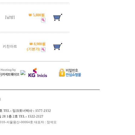
￦ 5,800원
[남방]
￦ 8,900원
키친아트
(기본가)
내
 TEL : 잉크토너박사 : 1577-2152
층 2호 TEL : 1522-2127
010-서울용산-00064호 대표자 : 장석오