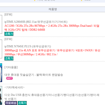
제품명
[EFM]
ipTIME A2004SR (802.11ac/유무선공유기/기가비트)
AC1200 / 5GHz 2Tx-2Rx 867Mbps + 2.4GHz 2Tx-2Rx 300Mbps Dual band / 리얼
텍 1GHz CPU 탑재 / DDR2 64MB
[EFM]
ipTIME N704SE PLUS (유무선공유기)
300Mbps급 11n 4LAN 포트 유무선공유기 / 유무선공유기 / 4포트+1WAN / 유선
100Mbps / 무선300Mbps / 2.4GHz / 802.11n /
[기타용품]
대우 휴대용 칫솔살균기
-
블랙/화이트 랜덤발송
<기타액세서리>
디오 Dio USB 충전식 휴대용선풍기/미니선풍기/핸디선풍기/손선풍기/팬더 래
빗 선풍기