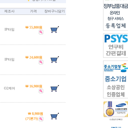
제조사
가격
장바구니담기
￦ 55,800원
IP타임
￦ 24,600원
IP타임
￦ 16,900원
O2케어
￦ 8,900원
(기본가)