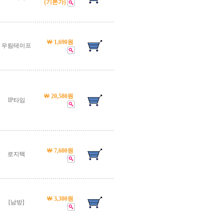
(기본가)
￦ 1,690원
우림테이프
￦ 20,580원
IP타임
￦ 7,600원
로지텍
￦ 3,300원
[남방]