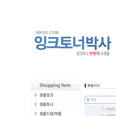
주변기기
총 15건
키보드
스피커