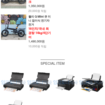
크
1,350,000원
20,000원 적립
퀄리 Q MIini 큐 미
니 접이식 전기자
전거
16인치/국내 최
경량 14kg/4단기
어
1,490,000원
10,000원 적립
SPECIAL ITEM