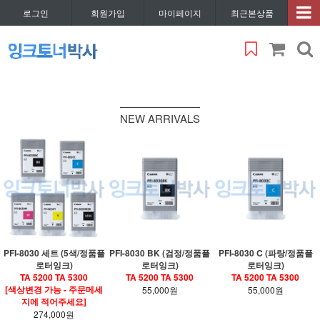
로그인
회원가입
마이페이지
최근본상품
NEW ARRIVALS
PFI-8030 세트 (5색/정품플
PFI-8030 BK (검정/정품플
PFI-8030 C (파랑/정품플
로터잉크)
로터잉크)
로터잉크)
TA 5200 TA 5300
TA 5200 TA 5300
TA 5200 TA 5300
[색상변경 가능 - 주문메세
55,000원
55,000원
지에 적어주세요]
274,000원