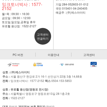
잉크토너박사 : 1577-
기업 284-052603-01-012
2152
국민 015401-04-240405
예금주 : (주)제스아이티
월~목 : 09:30 ~ 16:30
금요일 : 09:30 ~ 12:00
토요일,일요일,공휴일 휴무
유로휠 용산점 : 1522-2127
고객센터
연결하기
PC 버전
이용안내
고객센터
상호 : (주)제스아이티
주소 :
서울 용산구 한강로 2가 16-1 선인상가 22동 3층 14,68호
전화 :
잉크토너박사 : 1577-2152
팩스
0504-153-5853
상호 : 유로휠 용산점(영등포 전시장)
주소 :
서울특별시 영등포구 영등포로13길 28 1층 2호
전화 :
1522-2127
대표
장석오
개인정보 보호 책임자
장석오