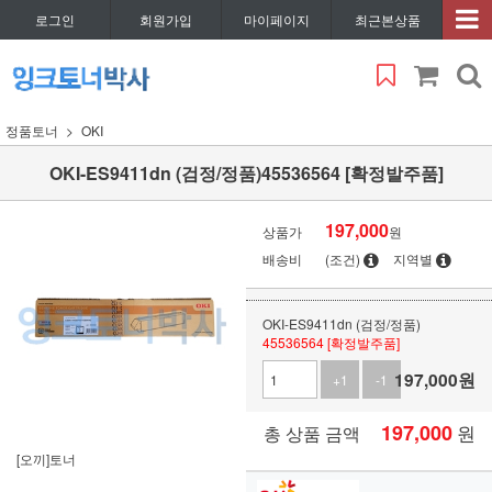
로그인
회원가입
마이페이지
최근본상품
정품토너
OKI
OKI-ES9411dn (검정/정품)45536564 [확정발주품]
197,000
상품가
원
배송비
(조건)
지역별
OKI-ES9411dn (검정/정품)
45536564 [확정발주품]
197,000
원
+1
-1
197,000
원
총 상품 금액
[오끼]토너