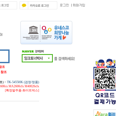
 참조
글 참조
호)
>
TK-5455HK (검정/정품)
600cx MA2600cfx M40026cfx
[확정발주품-화이트박스]