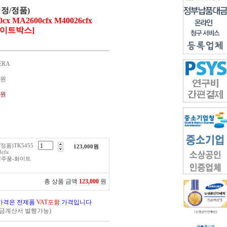
(검정/정품)
0cx MA2600cfx M40026cfx
화이트박스]
ERA
원
0원
/정품)TK5455
123,000
원
cfx
정발주품-화이트
총 상품 금액
123,000
원
가격은 전제품
VAT포함
가격입니다
세금계산서 발행가능)