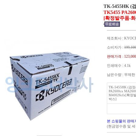
TK-5455HK 
TK5455 PA260
[확정발주품-
제조회사 : KYOC
소비자가 :
199,100
판매가격 :
123,00
인쇄매수 : 4.1k
남은수량 : 무제한
TK-5455HK (검정
PA2600cx MA2600
M40026cfx[확
박스]
본 쇼핑몰의 판매
(현금영수증 및 