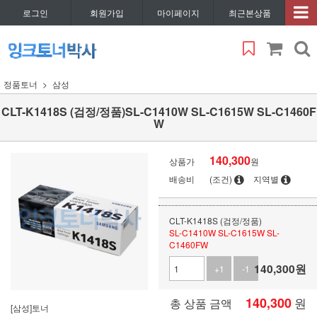
로그인
회원가입
마이페이지
최근본상품
정품토너
삼성
CLT-K1418S (검정/정품)SL-C1410W SL-C1615W SL-C1460F
W
140,300
상품가
원
배송비
(조건)
지역별
CLT-K1418S (검정/정품)
SL-C1410W SL-C1615W SL-
C1460FW
140,300
원
+1
-1
140,300
원
총 상품 금액
[삼성]토너