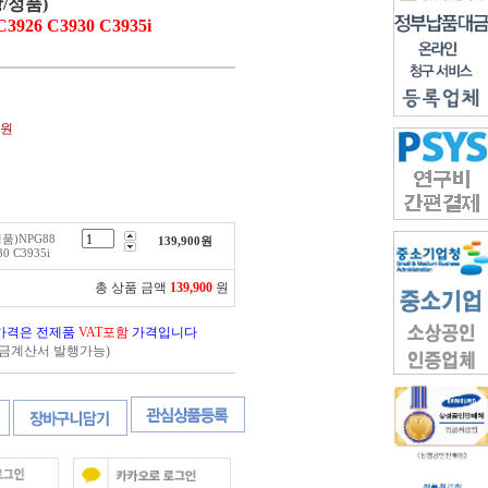
강/정품)
3926 C3930 C3935i
0원
정품)NPG88
139,900
원
30 C3935i
총 상품 금액
139,900
원
가격은 전제품
VAT포함
가격입니다
세금계산서 발행가능)