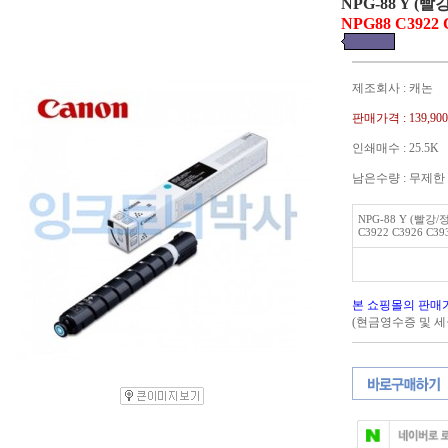
NPG-88 Y (빨
NPG88 C3922 C
제조회사 : 캐논
판매가격 :
139,90
인쇄매수 : 25.5K
남은수량 : 무제한
NPG-88 Y (빨강/
C3922 C3926 C39
본 쇼핑몰의 판매
(현금영수증 및 