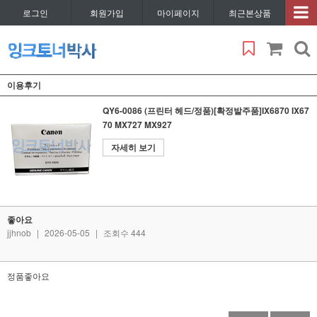
로그인
회원가입
마이페이지
최근본상품
이용후기
QY6-0086 (프린터 헤드/정품)[확정발주품]IX6870 IX67
70 MX727 MX927
자세히 보기
좋아요
jjhnob
|
2026-05-05
|
조회수 444
정품좋아요