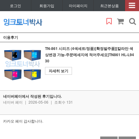
로그인
회원가입
마이페이지
최근본상품
이용후기
TN-861 시리즈 (4색세트/정품)[확정발주품][칼라만 색
상변경 가능-주문메세지에 적어주세요]TN861 HL-L94
30
자세히 보기
네이버페이에서 작성된 후기입니다.
네이버 페이
|
2026-05-06
|
조회수 131
카카오 페이 감사합니다.