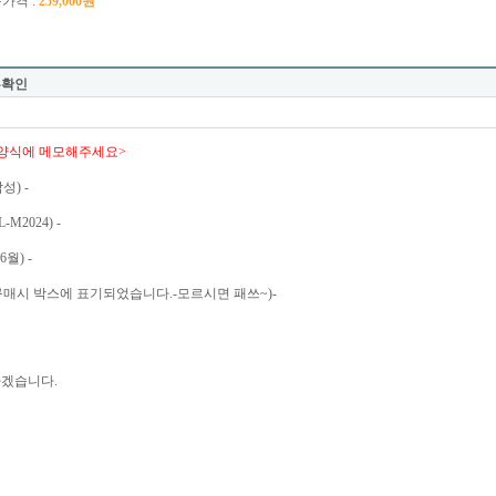
가격 :
259,000원
부확인
래 양식에 메모해주세요>
성) -
M2024) -
6월) -
 구매시 박스에 표기되었습니다.-모르시면 패쓰~)-
하겠습니다.