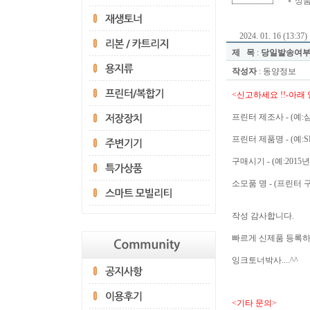
상품
2024. 01. 16 (13:37)
제 목
:
당일발송여
작성자
: 동양정보
<신고하세요 !!-아
프린터 제조사 - (예:삼
프린터 제품명 - (예:SL-
구매시기 - (예:2015년
소모품 명 - (프린터
작성 감사합니다.
빠르게 신제품 등록
잉크토너박사....^^
<기타 문의>