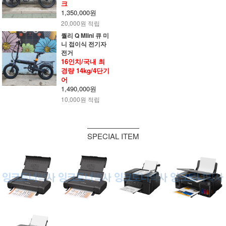
크
1,350,000원
20,000원 적립
퀄리 Q MIini 큐 미
니 접이식 전기자
전거
16인치/국내 최
경량 14kg/4단기
어
1,490,000원
10,000원 적립
SPECIAL ITEM