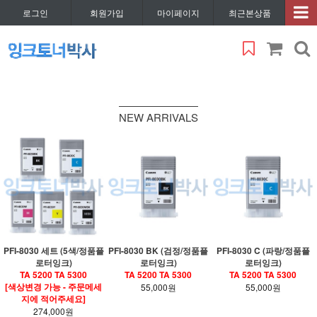
로그인
회원가입
마이페이지
최근본상품
NEW ARRIVALS
PFI-8030 세트 (5색/정품플
PFI-8030 BK (검정/정품플
PFI-8030 C (파랑/정품플
로터잉크)
로터잉크)
로터잉크)
TA 5200 TA 5300
TA 5200 TA 5300
TA 5200 TA 5300
[색상변경 가능 - 주문메세
55,000원
55,000원
지에 적어주세요]
274,000원